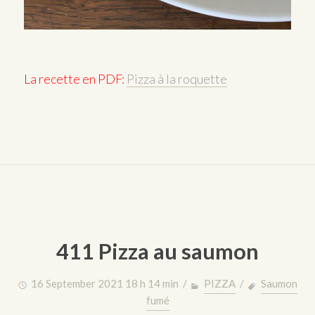
La recette en PDF:
Pizza à la roquette
411 Pizza au saumon
16 September 2021 18 h 14 min /
PIZZA
/
Saumon
fumé