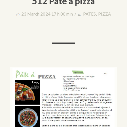
512 Pâte à pizza
23 March 2024 17 h 00 min /
PÂTES
,
PIZZA