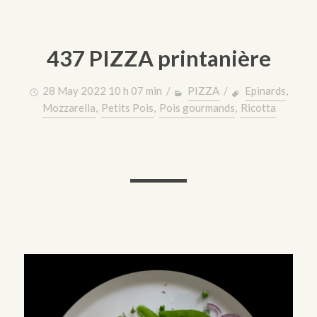
437 PIZZA printanière
28 May 2022 10 h 07 min /
PIZZA
/
Epinards
,
Mozzarella
,
Petits Pois
,
Pois gourmands
,
Ricotta