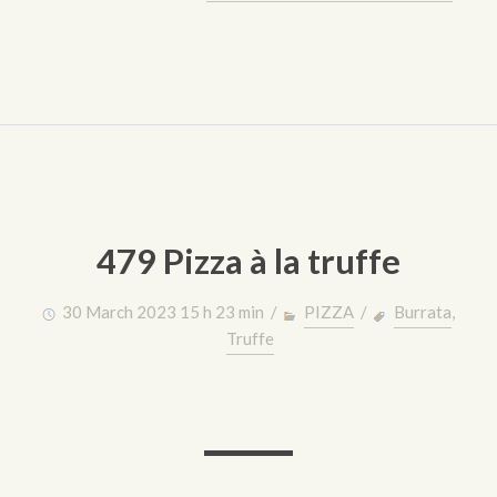
479 Pizza à la truffe
30 March 2023 15 h 23 min /
PIZZA
/
Burrata
,
Truffe