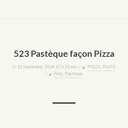
523 Pastèque façon Pizza
12 September 2024 17 h 26 min /
PIZZA
,
PLATS
/
Feta
,
Pastèque