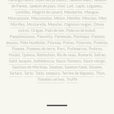
de Parme
,
Jambon de pays
,
Kiwi
,
Lait
,
Lapin
,
Légumes
,
Lentilles
,
Magret de canard
,
Mandarine
,
Mangue
,
Mascarpone
,
Mayonnaise
,
Melon
,
Menthe
,
Mesclun
,
Miel
,
Morilles
,
Mozzarella
,
Munster
,
Oignons rouges
,
Olives
noires
,
Origan
,
Pain de mie
,
Paleron de boeuf
,
Pamplemousse
,
Pancetta
,
Parmesan
,
Pastèque
,
Patates
douces
,
Pâte feuilletée
,
Poireau
,
Poires
,
Poivrons
,
Polenta
,
Pomme
,
Pommes de terre
,
Porc
,
Potimarron
,
Potiron
,
Poulet
,
Quinoa
,
Reblochon
,
Ris de veau
,
Romarin
,
Safran
,
Saint Jacques
,
Saltimbocca
,
Sauce Tomates
,
Sauce vierge
,
Saucisse de Morteau
,
Saumon
,
Saumon fumé
,
Sésame
,
Tartare
,
Tarte
,
Tatin
,
tempura
,
Terrine de légumes
,
Thon
,
Tomates cerises
,
Truffe