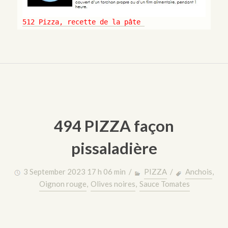
512 Pizza, recette de la pâte
494 PIZZA façon
pissaladière
3 September 2023 17 h 06 min /
PIZZA
/
Anchois
,
Oignon rouge
,
Olives noires
,
Sauce Tomates