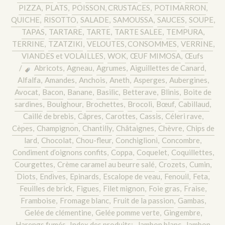
PIZZA
,
PLATS
,
POISSON, CRUSTACES
,
POTIMARRON
,
QUICHE
,
RISOTTO
,
SALADE
,
SAMOUSSA
,
SAUCES
,
SOUPE
,
TAPAS
,
TARTARE
,
TARTE
,
TARTE SALEE
,
TEMPURA
,
TERRINE
,
TZATZIKI
,
VELOUTES, CONSOMMES
,
VERRINE
,
VIANDES et VOLAILLES
,
WOK
,
ŒUF MIMOSA
,
Œufs
/
Abricots
,
Agneau
,
Agrumes
,
Aiguillettes de Canard
,
Alfalfa
,
Amandes
,
Anchois
,
Aneth
,
Asperges
,
Aubergines
,
Avocat
,
Bacon
,
Banane
,
Basilic
,
Betterave
,
Blinis
,
Boite de
sardines
,
Boulghour
,
Brochettes
,
Brocoli
,
Bœuf
,
Cabillaud
,
Caillé de brebis
,
Câpres
,
Carottes
,
Cassis
,
Céleri rave
,
Cèpes
,
Champignon
,
Chantilly
,
Châtaignes
,
Chèvre
,
Chips de
lard
,
Chocolat
,
Chou-fleur
,
Conchiglioni
,
Concombre
,
Condiment d’oignons confits
,
Coppa
,
Coquelet
,
Coquillettes
,
Courgettes
,
Crème caramel au beurre salé
,
Crozets
,
Cumin
,
Diots
,
Endives
,
Epinards
,
Escalope de veau
,
Fenouil
,
Feta
,
Feuilles de brick
,
Figues
,
Filet mignon
,
Foie gras
,
Fraise
,
Framboise
,
Fromage blanc
,
Fruit de la passion
,
Gambas
,
Gelée de clémentine
,
Gelée pomme verte
,
Gingembre
,
Harengs fumés
,
Index des produits:
,
Jambon blanc
,
Jambon