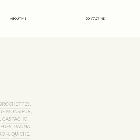
– ABOUT ME –
– CONTACT ME –
BROCHETTES
,
UE MONSIEUR
,
,
GASPACHO
,
EUFS
,
PANNA
RON
,
QUICHE
,