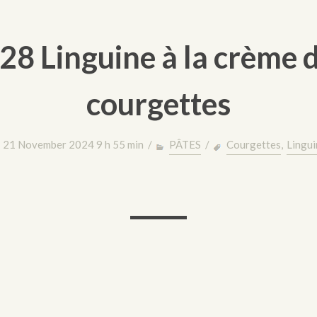
28 Linguine à la crème 
courgettes
21 November 2024 9 h 55 min /
PÂTES
/
Courgettes
,
Lingui