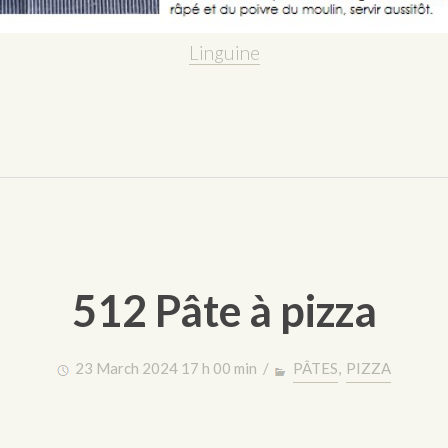
Linguine
512 Pâte à pizza
23 March 2024 17 h 00 min /
PÂTES
,
PIZZA