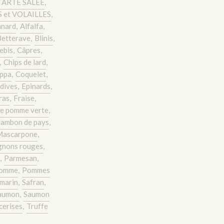
TARTE SALEE
,
 et VOLAILLES
,
anard
,
Alfalfa
,
Betterave
,
Blinis
,
rebis
,
Câpres
,
,
Chips de lard
,
ppa
,
Coquelet
,
dives
,
Epinards
,
ras
,
Fraise
,
e pomme verte
,
Jambon de pays
,
Mascarpone
,
gnons rouges
,
,
Parmesan
,
omme
,
Pommes
marin
,
Safran
,
aumon
,
Saumon
cerises
,
Truffe