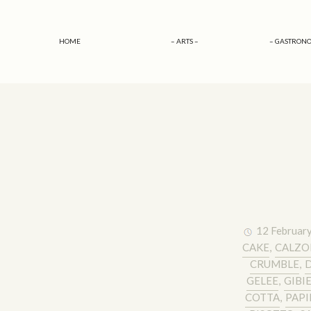
HOME
– ARTS –
– GASTRONO
12 Februar
CAKE
,
CALZO
CRUMBLE
,
D
GELEE
,
GIBI
COTTA
,
PAPI