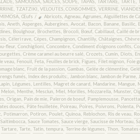
ALADE
,
SAMOUSSA
,
SAUCES
,
SOUPE
,
TAPAS
,
TARTARE
,
TARTE
,
RRINE
,
TZATZIKI
,
VELOUTES, CONSOMMES
,
VERRINE
,
VIANDES
MIMOSA
,
Œufs
/
Abricots
,
Agneau
,
Agrumes
,
Aiguillettes de C
is
,
Aneth
,
Asperges
,
Aubergines
,
Avocat
,
Bacon
,
Banane
,
Basilic
,
dines
,
Boulghour
,
Brochettes
,
Brocoli
,
Bœuf
,
Cabillaud
,
Caillé de b
sis
,
Céleri rave
,
Cèpes
,
Champignon
,
Chantilly
,
Châtaignes
,
Chèvre
u-fleur
,
Conchiglioni
,
Concombre
,
Condiment d’oignons confits
,
Co
ourgettes
,
Crème caramel au beurre salé
,
Crozets
,
Cumin
,
Diots
,
En
de veau
,
Fenouil
,
Feta
,
Feuilles de brick
,
Figues
,
Filet mignon
,
Foie g
omage blanc
,
Fruit de la passion
,
Gambas
,
Gelée de clémentine
,
Gelé
rengs fumés
,
Index des produits:
,
Jambon blanc
,
Jambon de Parme
,
Lapin
,
Légumes
,
Lentilles
,
Magret de canard
,
Mandarine
,
Mangue
,
,
Melon
,
Menthe
,
Mesclun
,
Miel
,
Morilles
,
Mozzarella
,
Munster
,
Oi
es
,
Origan
,
Pain de mie
,
Paleron de boeuf
,
Pamplemousse
,
Pancetta
ates douces
,
Pâte feuilletée
,
Poireau
,
Poires
,
Poivrons
,
Polenta
,
P
c
,
Potimarron
,
Potiron
,
Poulet
,
Quinoa
,
Reblochon
,
Ris de veau
,
Ro
Saltimbocca
,
Sauce Tomates
,
Sauce vierge
,
Saucisse de Morteau
,
S
,
Tartare
,
Tarte
,
Tatin
,
tempura
,
Terrine de légumes
,
Thon
,
Tomates 