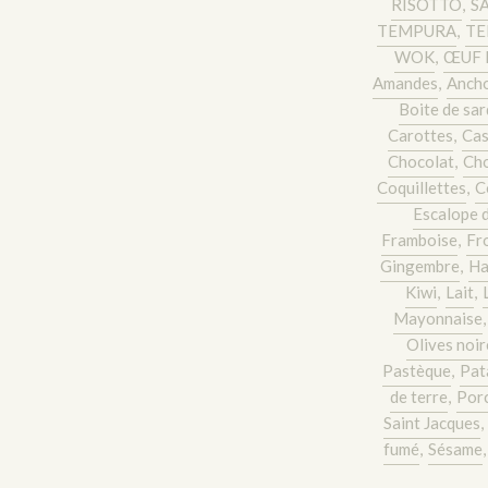
RISOTTO
,
S
TEMPURA
,
TE
WOK
,
ŒUF 
Amandes
,
Ancho
Boite de sar
Carottes
,
Cas
Chocolat
,
Cho
Coquillettes
,
C
Escalope 
Framboise
,
Fr
Gingembre
,
Ha
Kiwi
,
Lait
,
Mayonnaise
Olives noir
Pastèque
,
Pat
de terre
,
Por
Saint Jacques
,
fumé
,
Sésame