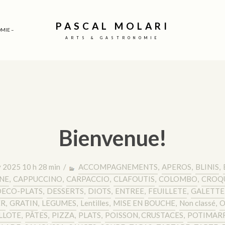
PASCAL MOLARI
MIE –
ARTS & GASTRONOMIE
Bienvenue!
y 2025 10 h 28 min /
ACCOMPAGNEMENTS
,
APEROS
,
BLINIS
,
NE
,
CAPPUCCINO
,
CARPACCIO
,
CLAFOUTIS
,
COLOMBO
,
CROQ
ECO-PLATS
,
DESSERTS
,
DIOTS
,
ENTREE
,
FEUILLETE
,
GALETTE
ER
,
GRATIN
,
LEGUMES
,
Lentilles
,
MISE EN BOUCHE
,
Non classé
,
O
LLOTE
,
PÂTES
,
PIZZA
,
PLATS
,
POISSON, CRUSTACES
,
POTIMAR