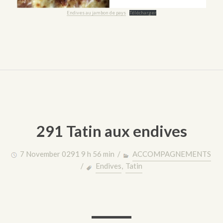
Endives au jambon de pays
Télécharger
291 Tatin aux endives
7 November 0291 9 h 56 min /
ACCOMPAGNEMENTS
/
Endives
,
Tatin