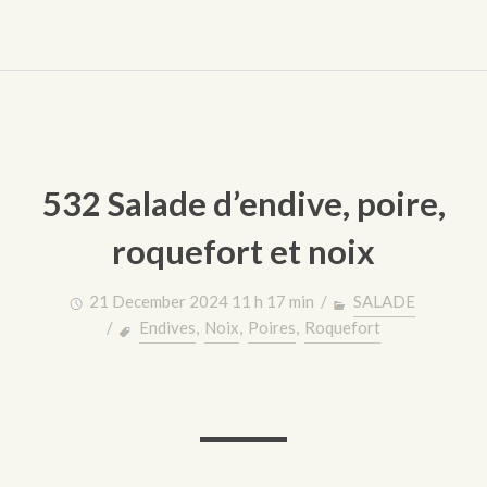
532 Salade d’endive, poire,
roquefort et noix
21 December 2024 11 h 17 min /
SALADE
/
Endives
,
Noix
,
Poires
,
Roquefort