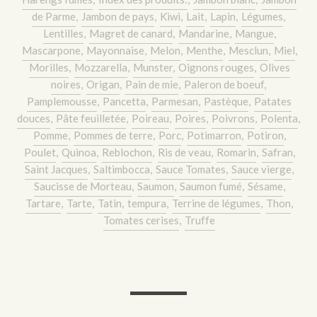
de Parme
,
Jambon de pays
,
Kiwi
,
Lait
,
Lapin
,
Légumes
,
Lentilles
,
Magret de canard
,
Mandarine
,
Mangue
,
Mascarpone
,
Mayonnaise
,
Melon
,
Menthe
,
Mesclun
,
Miel
,
Morilles
,
Mozzarella
,
Munster
,
Oignons rouges
,
Olives
noires
,
Origan
,
Pain de mie
,
Paleron de boeuf
,
Pamplemousse
,
Pancetta
,
Parmesan
,
Pastèque
,
Patates
douces
,
Pâte feuilletée
,
Poireau
,
Poires
,
Poivrons
,
Polenta
,
Pomme
,
Pommes de terre
,
Porc
,
Potimarron
,
Potiron
,
Poulet
,
Quinoa
,
Reblochon
,
Ris de veau
,
Romarin
,
Safran
,
Saint Jacques
,
Saltimbocca
,
Sauce Tomates
,
Sauce vierge
,
Saucisse de Morteau
,
Saumon
,
Saumon fumé
,
Sésame
,
Tartare
,
Tarte
,
Tatin
,
tempura
,
Terrine de légumes
,
Thon
,
Tomates cerises
,
Truffe