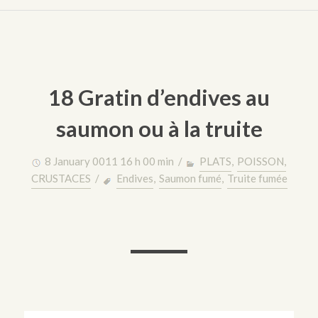
18 Gratin d’endives au
saumon ou à la truite
8 January 0011 16 h 00 min /
PLATS
,
POISSON,
CRUSTACES
/
Endives
,
Saumon fumé
,
Truite fumée