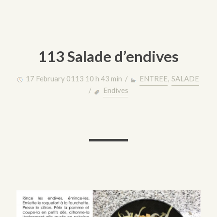
113 Salade d’endives
17 February 0113 10 h 43 min /
ENTREE
,
SALADE
/
Endives