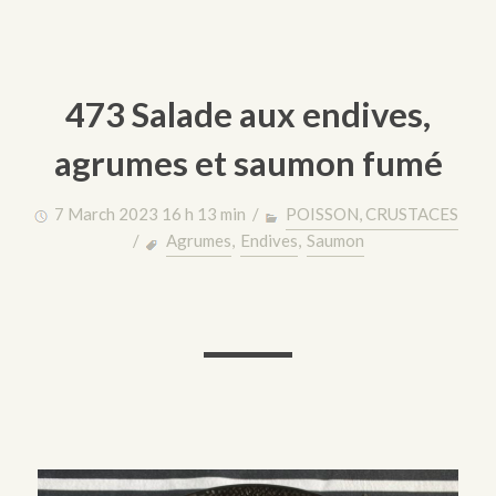
473 Salade aux endives,
agrumes et saumon fumé
7 March 2023 16 h 13 min /
POISSON, CRUSTACES
/
Agrumes
,
Endives
,
Saumon