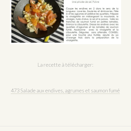
La recette à télécharger:
473 Salade aux endives, agrumes et saumon fumé