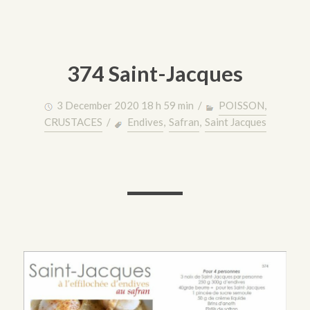
374 Saint-Jacques
3 December 2020 18 h 59 min /
POISSON,
CRUSTACES
/
Endives
,
Safran
,
Saint Jacques