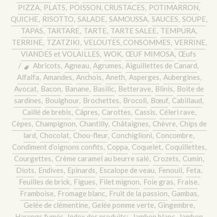
PIZZA
,
PLATS
,
POISSON, CRUSTACES
,
POTIMARRON
,
QUICHE
,
RISOTTO
,
SALADE
,
SAMOUSSA
,
SAUCES
,
SOUPE
,
TAPAS
,
TARTARE
,
TARTE
,
TARTE SALEE
,
TEMPURA
,
TERRINE
,
TZATZIKI
,
VELOUTES, CONSOMMES
,
VERRINE
,
VIANDES et VOLAILLES
,
WOK
,
ŒUF MIMOSA
,
Œufs
/
Abricots
,
Agneau
,
Agrumes
,
Aiguillettes de Canard
,
Alfalfa
,
Amandes
,
Anchois
,
Aneth
,
Asperges
,
Aubergines
,
Avocat
,
Bacon
,
Banane
,
Basilic
,
Betterave
,
Blinis
,
Boite de
sardines
,
Boulghour
,
Brochettes
,
Brocoli
,
Bœuf
,
Cabillaud
,
Caillé de brebis
,
Câpres
,
Carottes
,
Cassis
,
Céleri rave
,
Cèpes
,
Champignon
,
Chantilly
,
Châtaignes
,
Chèvre
,
Chips de
lard
,
Chocolat
,
Chou-fleur
,
Conchiglioni
,
Concombre
,
Condiment d’oignons confits
,
Coppa
,
Coquelet
,
Coquillettes
,
Courgettes
,
Crème caramel au beurre salé
,
Crozets
,
Cumin
,
Diots
,
Endives
,
Epinards
,
Escalope de veau
,
Fenouil
,
Feta
,
Feuilles de brick
,
Figues
,
Filet mignon
,
Foie gras
,
Fraise
,
Framboise
,
Fromage blanc
,
Fruit de la passion
,
Gambas
,
Gelée de clémentine
,
Gelée pomme verte
,
Gingembre
,
Harengs fumés
,
Index des produits:
,
Jambon blanc
,
Jambon