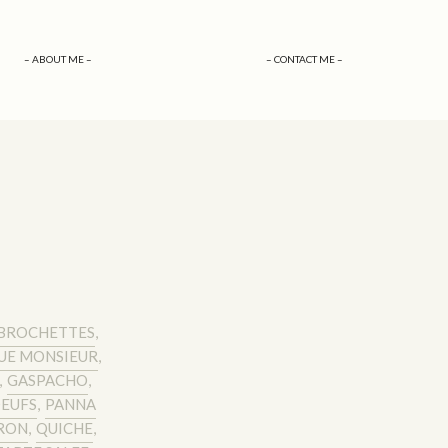
– ABOUT ME –
– CONTACT ME –
BROCHETTES
,
UE MONSIEUR
,
,
GASPACHO
,
EUFS
,
PANNA
RON
,
QUICHE
,