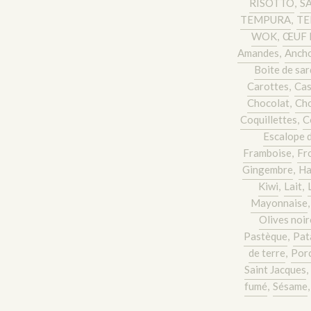
RISOTTO
,
S
TEMPURA
,
TE
WOK
,
ŒUF 
Amandes
,
Ancho
Boite de sar
Carottes
,
Cas
Chocolat
,
Cho
Coquillettes
,
C
Escalope 
Framboise
,
Fr
Gingembre
,
Ha
Kiwi
,
Lait
,
Mayonnaise
Olives noir
Pastèque
,
Pat
de terre
,
Por
Saint Jacques
,
fumé
,
Sésame