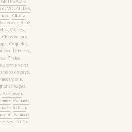
TARTE SALEE
,
 et VOLAILLES
,
anard
,
Alfalfa
,
Betterave
,
Blinis
,
rebis
,
Câpres
,
,
Chips de lard
,
ppa
,
Coquelet
,
dives
,
Epinards
,
ras
,
Fraise
,
e pomme verte
,
Jambon de pays
,
Mascarpone
,
gnons rouges
,
,
Parmesan
,
omme
,
Pommes
marin
,
Safran
,
aumon
,
Saumon
cerises
,
Truffe