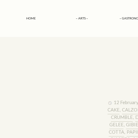
HOME
– ARTS –
– GASTRONO
12 Februar
CAKE
,
CALZO
CRUMBLE
,
D
GELEE
,
GIBI
COTTA
,
PAPI