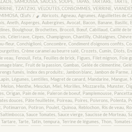
ALADE
,
SAMOUSSA
,
SAUCES
,
SOUPE
,
TAPAS
,
TARTARE
,
TARTE
,
RRINE
,
TZATZIKI
,
VELOUTES, CONSOMMES
,
VERRINE
,
VIANDES
MIMOSA
,
Œufs
/
Abricots
,
Agneau
,
Agrumes
,
Aiguillettes de C
is
,
Aneth
,
Asperges
,
Aubergines
,
Avocat
,
Bacon
,
Banane
,
Basilic
,
dines
,
Boulghour
,
Brochettes
,
Brocoli
,
Bœuf
,
Cabillaud
,
Caillé de b
sis
,
Céleri rave
,
Cèpes
,
Champignon
,
Chantilly
,
Châtaignes
,
Chèvre
u-fleur
,
Conchiglioni
,
Concombre
,
Condiment d’oignons confits
,
Co
ourgettes
,
Crème caramel au beurre salé
,
Crozets
,
Cumin
,
Diots
,
En
de veau
,
Fenouil
,
Feta
,
Feuilles de brick
,
Figues
,
Filet mignon
,
Foie g
omage blanc
,
Fruit de la passion
,
Gambas
,
Gelée de clémentine
,
Gelé
rengs fumés
,
Index des produits:
,
Jambon blanc
,
Jambon de Parme
,
Lapin
,
Légumes
,
Lentilles
,
Magret de canard
,
Mandarine
,
Mangue
,
,
Melon
,
Menthe
,
Mesclun
,
Miel
,
Morilles
,
Mozzarella
,
Munster
,
Oi
es
,
Origan
,
Pain de mie
,
Paleron de boeuf
,
Pamplemousse
,
Pancetta
ates douces
,
Pâte feuilletée
,
Poireau
,
Poires
,
Poivrons
,
Polenta
,
P
c
,
Potimarron
,
Potiron
,
Poulet
,
Quinoa
,
Reblochon
,
Ris de veau
,
Ro
Saltimbocca
,
Sauce Tomates
,
Sauce vierge
,
Saucisse de Morteau
,
S
,
Tartare
,
Tarte
,
Tatin
,
tempura
,
Terrine de légumes
,
Thon
,
Tomates 