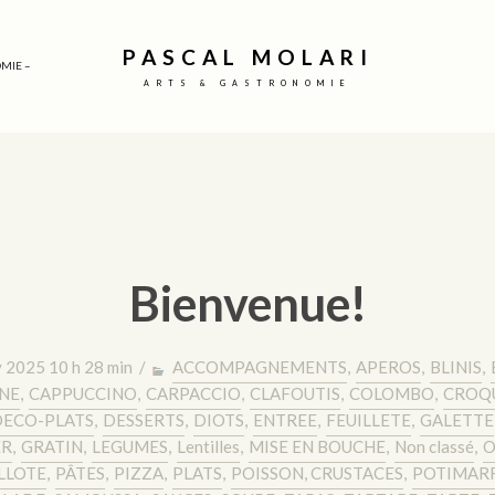
PASCAL MOLARI
MIE –
ARTS & GASTRONOMIE
Bienvenue!
y 2025 10 h 28 min /
ACCOMPAGNEMENTS
,
APEROS
,
BLINIS
,
NE
,
CAPPUCCINO
,
CARPACCIO
,
CLAFOUTIS
,
COLOMBO
,
CROQ
ECO-PLATS
,
DESSERTS
,
DIOTS
,
ENTREE
,
FEUILLETE
,
GALETTE
ER
,
GRATIN
,
LEGUMES
,
Lentilles
,
MISE EN BOUCHE
,
Non classé
,
O
LLOTE
,
PÂTES
,
PIZZA
,
PLATS
,
POISSON, CRUSTACES
,
POTIMAR