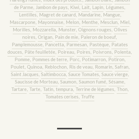
de Parme
,
Jambon de pays
,
Kiwi
,
Lait
,
Lapin
,
Légumes
,
Lentilles
,
Magret de canard
,
Mandarine
,
Mangue
,
Mascarpone
,
Mayonnaise
,
Melon
,
Menthe
,
Mesclun
,
Miel
,
Morilles
,
Mozzarella
,
Munster
,
Oignons rouges
,
Olives
noires
,
Origan
,
Pain de mie
,
Paleron de boeuf
,
Pamplemousse
,
Pancetta
,
Parmesan
,
Pastèque
,
Patates
douces
,
Pâte feuilletée
,
Poireau
,
Poires
,
Poivrons
,
Polenta
,
Pomme
,
Pommes de terre
,
Porc
,
Potimarron
,
Potiron
,
Poulet
,
Quinoa
,
Reblochon
,
Ris de veau
,
Romarin
,
Safran
,
Saint Jacques
,
Saltimbocca
,
Sauce Tomates
,
Sauce vierge
,
Saucisse de Morteau
,
Saumon
,
Saumon fumé
,
Sésame
,
Tartare
,
Tarte
,
Tatin
,
tempura
,
Terrine de légumes
,
Thon
,
Tomates cerises
,
Truffe