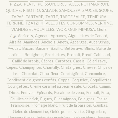
PIZZA
,
PLATS
,
POISSON, CRUSTACES
,
POTIMARRON
,
QUICHE
,
RISOTTO
,
SALADE
,
SAMOUSSA
,
SAUCES
,
SOUPE
,
TAPAS
,
TARTARE
,
TARTE
,
TARTE SALEE
,
TEMPURA
,
TERRINE
,
TZATZIKI
,
VELOUTES, CONSOMMES
,
VERRINE
,
VIANDES et VOLAILLES
,
WOK
,
ŒUF MIMOSA
,
Œufs
/
Abricots
,
Agneau
,
Agrumes
,
Aiguillettes de Canard
,
Alfalfa
,
Amandes
,
Anchois
,
Aneth
,
Asperges
,
Aubergines
,
Avocat
,
Bacon
,
Banane
,
Basilic
,
Betterave
,
Blinis
,
Boite de
sardines
,
Boulghour
,
Brochettes
,
Brocoli
,
Bœuf
,
Cabillaud
,
Caillé de brebis
,
Câpres
,
Carottes
,
Cassis
,
Céleri rave
,
Cèpes
,
Champignon
,
Chantilly
,
Châtaignes
,
Chèvre
,
Chips de
lard
,
Chocolat
,
Chou-fleur
,
Conchiglioni
,
Concombre
,
Condiment d’oignons confits
,
Coppa
,
Coquelet
,
Coquillettes
,
Courgettes
,
Crème caramel au beurre salé
,
Crozets
,
Cumin
,
Diots
,
Endives
,
Epinards
,
Escalope de veau
,
Fenouil
,
Feta
,
Feuilles de brick
,
Figues
,
Filet mignon
,
Foie gras
,
Fraise
,
Framboise
,
Fromage blanc
,
Fruit de la passion
,
Gambas
,
Gelée de clémentine
,
Gelée pomme verte
,
Gingembre
,
Harengs fumés
,
Index des produits:
,
Jambon blanc
,
Jambon