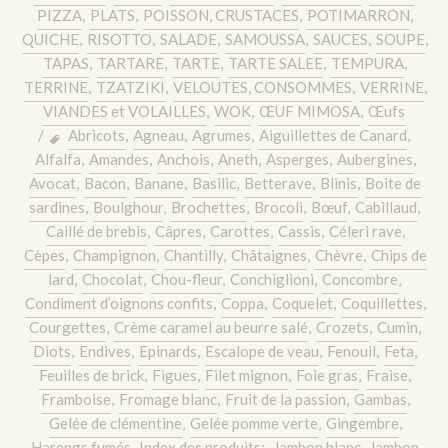
PIZZA
,
PLATS
,
POISSON, CRUSTACES
,
POTIMARRON
,
QUICHE
,
RISOTTO
,
SALADE
,
SAMOUSSA
,
SAUCES
,
SOUPE
,
TAPAS
,
TARTARE
,
TARTE
,
TARTE SALEE
,
TEMPURA
,
TERRINE
,
TZATZIKI
,
VELOUTES, CONSOMMES
,
VERRINE
,
VIANDES et VOLAILLES
,
WOK
,
ŒUF MIMOSA
,
Œufs
/
Abricots
,
Agneau
,
Agrumes
,
Aiguillettes de Canard
,
Alfalfa
,
Amandes
,
Anchois
,
Aneth
,
Asperges
,
Aubergines
,
Avocat
,
Bacon
,
Banane
,
Basilic
,
Betterave
,
Blinis
,
Boite de
sardines
,
Boulghour
,
Brochettes
,
Brocoli
,
Bœuf
,
Cabillaud
,
Caillé de brebis
,
Câpres
,
Carottes
,
Cassis
,
Céleri rave
,
Cèpes
,
Champignon
,
Chantilly
,
Châtaignes
,
Chèvre
,
Chips de
lard
,
Chocolat
,
Chou-fleur
,
Conchiglioni
,
Concombre
,
Condiment d’oignons confits
,
Coppa
,
Coquelet
,
Coquillettes
,
Courgettes
,
Crème caramel au beurre salé
,
Crozets
,
Cumin
,
Diots
,
Endives
,
Epinards
,
Escalope de veau
,
Fenouil
,
Feta
,
Feuilles de brick
,
Figues
,
Filet mignon
,
Foie gras
,
Fraise
,
Framboise
,
Fromage blanc
,
Fruit de la passion
,
Gambas
,
Gelée de clémentine
,
Gelée pomme verte
,
Gingembre
,
Harengs fumés
,
Index des produits:
,
Jambon blanc
,
Jambon