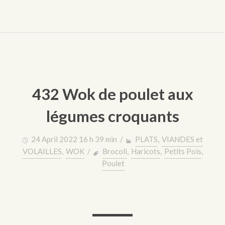
432 Wok de poulet aux
légumes croquants
24 April 2022 16 h 39 min /
PLATS
,
VIANDES et
VOLAILLES
,
WOK
/
Brocoli
,
Haricots
,
Petits Pois
,
Poulet