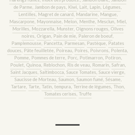
de Parme
,
Jambon de pays
,
Kiwi
,
Lait
,
Lapin
,
Légumes
,
Lentilles
,
Magret de canard
,
Mandarine
,
Mangue
,
Mascarpone
,
Mayonnaise
,
Melon
,
Menthe
,
Mesclun
,
Miel
,
Morilles
,
Mozzarella
,
Munster
,
Oignons rouges
,
Olives
noires
,
Origan
,
Pain de mie
,
Paleron de boeuf
,
Pamplemousse
,
Pancetta
,
Parmesan
,
Pastèque
,
Patates
douces
,
Pâte feuilletée
,
Poireau
,
Poires
,
Poivrons
,
Polenta
,
Pomme
,
Pommes de terre
,
Porc
,
Potimarron
,
Potiron
,
Poulet
,
Quinoa
,
Reblochon
,
Ris de veau
,
Romarin
,
Safran
,
Saint Jacques
,
Saltimbocca
,
Sauce Tomates
,
Sauce vierge
,
Saucisse de Morteau
,
Saumon
,
Saumon fumé
,
Sésame
,
Tartare
,
Tarte
,
Tatin
,
tempura
,
Terrine de légumes
,
Thon
,
Tomates cerises
,
Truffe