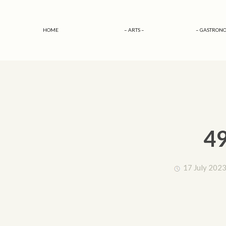
HOME
– ARTS –
– GASTRONO
49
17 July 2023