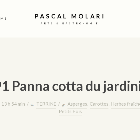
PASCAL MOLARI
MIE –
ARTS & GASTRONOMIE
1 Panna cotta du jardin
 13 h 54 min /
TERRINE
/
Asperges
,
Carottes
,
Herbes fraîch
Petits Pois