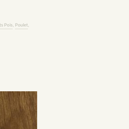
ts Pois
,
Poulet
,