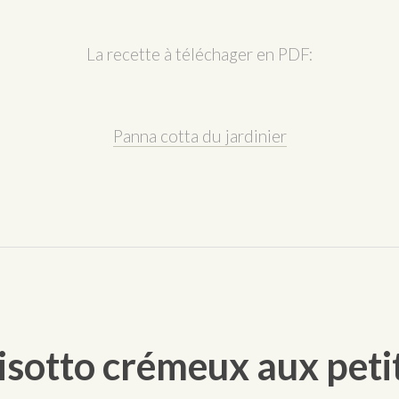
La recette à téléchager en PDF:
Panna cotta du jardinier
isotto crémeux aux petit