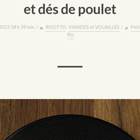
et dés de poulet
2023 18 h 39 min /
RISOTTO
,
VIANDES et VOLAILLES
/
Peti
Riz