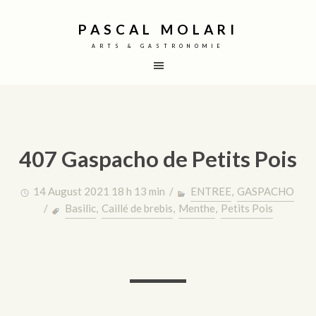
PASCAL MOLARI
ARTS & GASTRONOMIE
407 Gaspacho de Petits Pois
14 August 2021 18 h 13 min /
ENTREE
,
GASPACHO
/
Basilic
,
Caillé de brebis
,
Menthe
,
Petits Pois