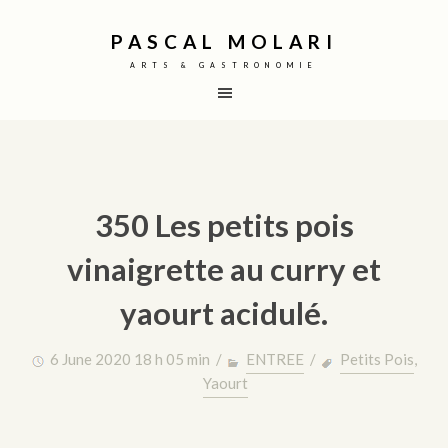
PASCAL MOLARI
ARTS & GASTRONOMIE
350 Les petits pois
vinaigrette au curry et
yaourt acidulé.
6 June 2020 18 h 05 min /
ENTREE
/
Petits Pois
,
Yaourt