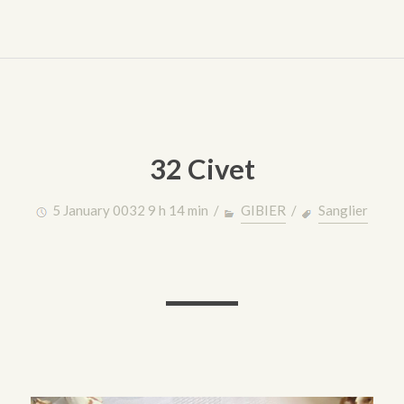
32 Civet
5 January 0032 9 h 14 min /
GIBIER
/
Sanglier