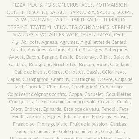
PIZZA
,
PLATS
,
POISSON, CRUSTACES
,
POTIMARRON
,
QUICHE
,
RISOTTO
,
SALADE
,
SAMOUSSA
,
SAUCES
,
SOUPE
,
TAPAS
,
TARTARE
,
TARTE
,
TARTE SALEE
,
TEMPURA
,
TERRINE
,
TZATZIKI
,
VELOUTES, CONSOMMES
,
VERRINE
,
VIANDES et VOLAILLES
,
WOK
,
ŒUF MIMOSA
,
Œufs
/
Abricots
,
Agneau
,
Agrumes
,
Aiguillettes de Canard
,
Alfalfa
,
Amandes
,
Anchois
,
Aneth
,
Asperges
,
Aubergines
,
Avocat
,
Bacon
,
Banane
,
Basilic
,
Betterave
,
Blinis
,
Boite de
sardines
,
Boulghour
,
Brochettes
,
Brocoli
,
Bœuf
,
Cabillaud
,
Caillé de brebis
,
Câpres
,
Carottes
,
Cassis
,
Céleri rave
,
Cèpes
,
Champignon
,
Chantilly
,
Châtaignes
,
Chèvre
,
Chips de
lard
,
Chocolat
,
Chou-fleur
,
Conchiglioni
,
Concombre
,
Condiment d’oignons confits
,
Coppa
,
Coquelet
,
Coquillettes
,
Courgettes
,
Crème caramel au beurre salé
,
Crozets
,
Cumin
,
Diots
,
Endives
,
Epinards
,
Escalope de veau
,
Fenouil
,
Feta
,
Feuilles de brick
,
Figues
,
Filet mignon
,
Foie gras
,
Fraise
,
Framboise
,
Fromage blanc
,
Fruit de la passion
,
Gambas
,
Gelée de clémentine
,
Gelée pomme verte
,
Gingembre
,
Harengs fumés
,
Index des produits:
,
Jambon blanc
,
Jambon