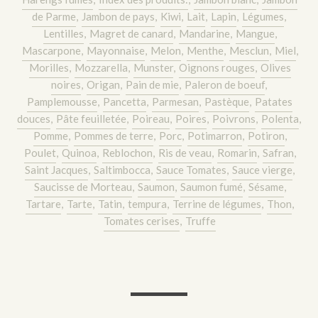
de Parme
,
Jambon de pays
,
Kiwi
,
Lait
,
Lapin
,
Légumes
,
Lentilles
,
Magret de canard
,
Mandarine
,
Mangue
,
Mascarpone
,
Mayonnaise
,
Melon
,
Menthe
,
Mesclun
,
Miel
,
Morilles
,
Mozzarella
,
Munster
,
Oignons rouges
,
Olives
noires
,
Origan
,
Pain de mie
,
Paleron de boeuf
,
Pamplemousse
,
Pancetta
,
Parmesan
,
Pastèque
,
Patates
douces
,
Pâte feuilletée
,
Poireau
,
Poires
,
Poivrons
,
Polenta
,
Pomme
,
Pommes de terre
,
Porc
,
Potimarron
,
Potiron
,
Poulet
,
Quinoa
,
Reblochon
,
Ris de veau
,
Romarin
,
Safran
,
Saint Jacques
,
Saltimbocca
,
Sauce Tomates
,
Sauce vierge
,
Saucisse de Morteau
,
Saumon
,
Saumon fumé
,
Sésame
,
Tartare
,
Tarte
,
Tatin
,
tempura
,
Terrine de légumes
,
Thon
,
Tomates cerises
,
Truffe