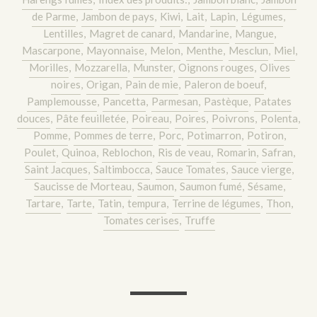
de Parme
,
Jambon de pays
,
Kiwi
,
Lait
,
Lapin
,
Légumes
,
Lentilles
,
Magret de canard
,
Mandarine
,
Mangue
,
Mascarpone
,
Mayonnaise
,
Melon
,
Menthe
,
Mesclun
,
Miel
,
Morilles
,
Mozzarella
,
Munster
,
Oignons rouges
,
Olives
noires
,
Origan
,
Pain de mie
,
Paleron de boeuf
,
Pamplemousse
,
Pancetta
,
Parmesan
,
Pastèque
,
Patates
douces
,
Pâte feuilletée
,
Poireau
,
Poires
,
Poivrons
,
Polenta
,
Pomme
,
Pommes de terre
,
Porc
,
Potimarron
,
Potiron
,
Poulet
,
Quinoa
,
Reblochon
,
Ris de veau
,
Romarin
,
Safran
,
Saint Jacques
,
Saltimbocca
,
Sauce Tomates
,
Sauce vierge
,
Saucisse de Morteau
,
Saumon
,
Saumon fumé
,
Sésame
,
Tartare
,
Tarte
,
Tatin
,
tempura
,
Terrine de légumes
,
Thon
,
Tomates cerises
,
Truffe