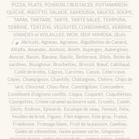
PIZZA
,
PLATS
,
POISSON, CRUSTACES
,
POTIMARRON
,
QUICHE
,
RISOTTO
,
SALADE
,
SAMOUSSA
,
SAUCES
,
SOUPE
,
TAPAS
,
TARTARE
,
TARTE
,
TARTE SALEE
,
TEMPURA
,
TERRINE
,
TZATZIKI
,
VELOUTES, CONSOMMES
,
VERRINE
,
VIANDES et VOLAILLES
,
WOK
,
ŒUF MIMOSA
,
Œufs
/
Abricots
,
Agneau
,
Agrumes
,
Aiguillettes de Canard
,
Alfalfa
,
Amandes
,
Anchois
,
Aneth
,
Asperges
,
Aubergines
,
Avocat
,
Bacon
,
Banane
,
Basilic
,
Betterave
,
Blinis
,
Boite de
sardines
,
Boulghour
,
Brochettes
,
Brocoli
,
Bœuf
,
Cabillaud
,
Caillé de brebis
,
Câpres
,
Carottes
,
Cassis
,
Céleri rave
,
Cèpes
,
Champignon
,
Chantilly
,
Châtaignes
,
Chèvre
,
Chips de
lard
,
Chocolat
,
Chou-fleur
,
Conchiglioni
,
Concombre
,
Condiment d’oignons confits
,
Coppa
,
Coquelet
,
Coquillettes
,
Courgettes
,
Crème caramel au beurre salé
,
Crozets
,
Cumin
,
Diots
,
Endives
,
Epinards
,
Escalope de veau
,
Fenouil
,
Feta
,
Feuilles de brick
,
Figues
,
Filet mignon
,
Foie gras
,
Fraise
,
Framboise
,
Fromage blanc
,
Fruit de la passion
,
Gambas
,
Gelée de clémentine
,
Gelée pomme verte
,
Gingembre
,
Harengs fumés
,
Index des produits:
,
Jambon blanc
,
Jambon