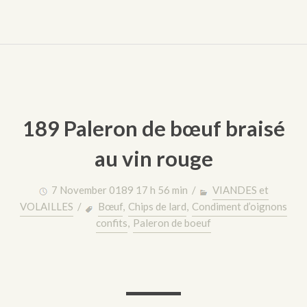
189 Paleron de bœuf braisé
au vin rouge
7 November 0189 17 h 56 min /
VIANDES et
VOLAILLES
/
Bœuf
,
Chips de lard
,
Condiment d’oignons
confits
,
Paleron de boeuf