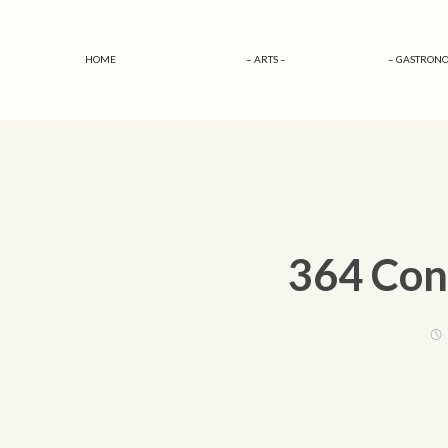
HOME
– ARTS –
– GASTRONO
364 Conc