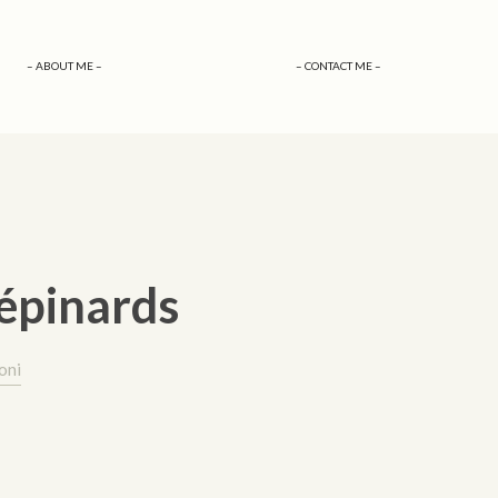
– ABOUT ME –
– CONTACT ME –
 épinards
oni