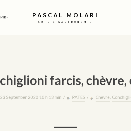
PASCAL MOLARI
MIE –
ARTS & GASTRONOMIE
higlioni farcis, chèvre,
23 September 2020 10 h 13 min /
PÂTES
/
Chèvre
,
Conchigli