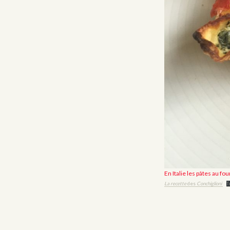
En Italie les pâtes au fou
La recette
des
Conchiglioni
T