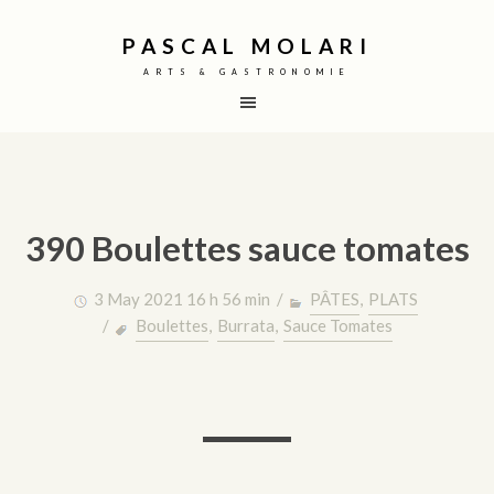
PASCAL MOLARI
ARTS & GASTRONOMIE
390 Boulettes sauce tomates
3 May 2021 16 h 56 min /
PÂTES
,
PLATS
/
Boulettes
,
Burrata
,
Sauce Tomates