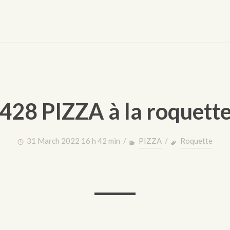
428 PIZZA à la roquett
31 March 2022 16 h 42 min /
PIZZA
/
Roquette