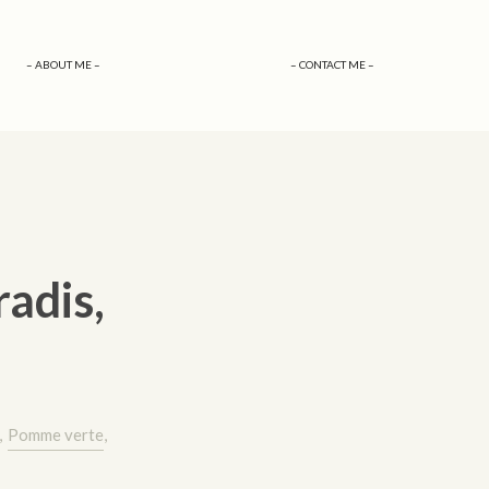
– ABOUT ME –
– CONTACT ME –
adis,
,
Pomme verte
,