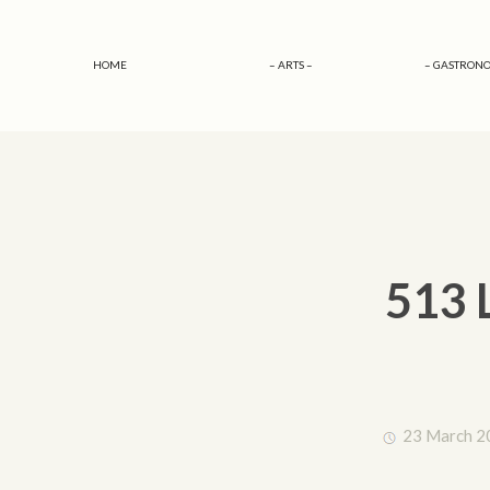
HOME
– ARTS –
– GASTRONO
513 
23 March 2