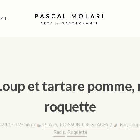
PASCAL MOLARI
MIE –
ARTS & GASTRONOMIE
Loup et tartare pomme, r
roquette
024 17 h 27 min /
PLATS
,
POISSON, CRUSTACES
/
Bar
,
Loup
Radis
,
Roquette