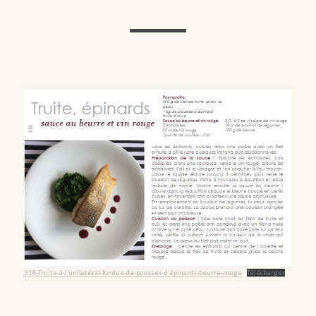
318-Truite-à-l’unilatéral-fondue-de-pousses-d’épinards-beurre-rouge
Télécharger