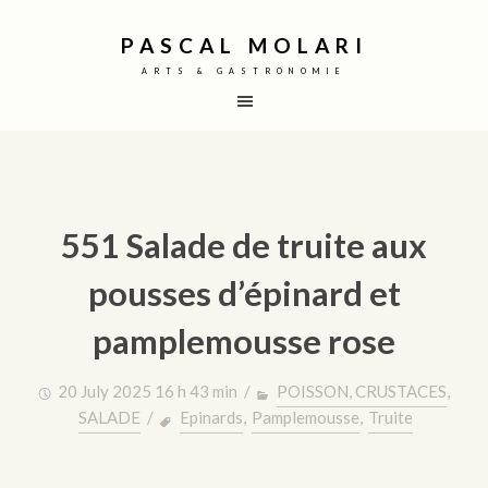
PASCAL MOLARI
ARTS & GASTRONOMIE
551 Salade de truite aux
pousses d’épinard et
pamplemousse rose
20 July 2025 16 h 43 min /
POISSON, CRUSTACES
,
SALADE
/
Epinards
,
Pamplemousse
,
Truite