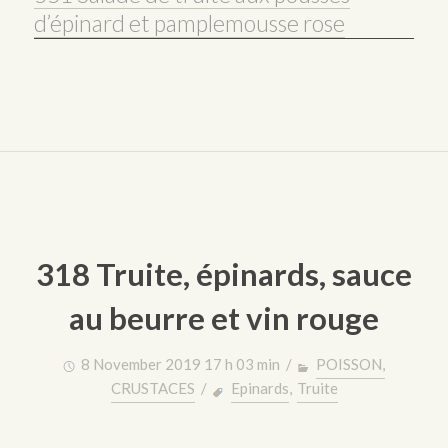
d’épinard et pamplemousse rose
318 Truite, épinards, sauce
au beurre et vin rouge
8 November 2019 17 h 03 min /
POISSON,
CRUSTACES
/
Epinards
,
Truite