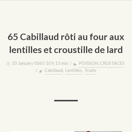
65 Cabillaud rôti au four aux
lentilles et croustille de lard
10 January 0065 10 h 15 min /
POISSON, CRUSTACES
/
Cabillaud
,
Lentilles
,
Truite