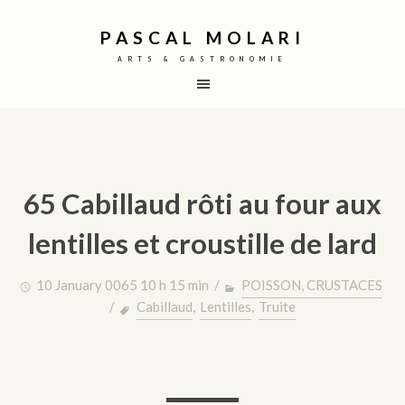
PASCAL MOLARI
ARTS & GASTRONOMIE
65 Cabillaud rôti au four aux
lentilles et croustille de lard
10 January 0065 10 h 15 min /
POISSON, CRUSTACES
/
Cabillaud
,
Lentilles
,
Truite