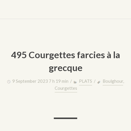
495 Courgettes farcies à la
grecque
9 September 2023 7 h 19 min /
PLATS
/
Boulghour
,
Courgettes