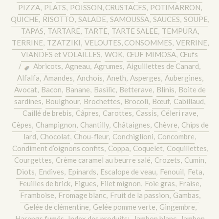
PIZZA
,
PLATS
,
POISSON, CRUSTACES
,
POTIMARRON
,
QUICHE
,
RISOTTO
,
SALADE
,
SAMOUSSA
,
SAUCES
,
SOUPE
,
TAPAS
,
TARTARE
,
TARTE
,
TARTE SALEE
,
TEMPURA
,
TERRINE
,
TZATZIKI
,
VELOUTES, CONSOMMES
,
VERRINE
,
VIANDES et VOLAILLES
,
WOK
,
ŒUF MIMOSA
,
Œufs
/
Abricots
,
Agneau
,
Agrumes
,
Aiguillettes de Canard
,
Alfalfa
,
Amandes
,
Anchois
,
Aneth
,
Asperges
,
Aubergines
,
Avocat
,
Bacon
,
Banane
,
Basilic
,
Betterave
,
Blinis
,
Boite de
sardines
,
Boulghour
,
Brochettes
,
Brocoli
,
Bœuf
,
Cabillaud
,
Caillé de brebis
,
Câpres
,
Carottes
,
Cassis
,
Céleri rave
,
Cèpes
,
Champignon
,
Chantilly
,
Châtaignes
,
Chèvre
,
Chips de
lard
,
Chocolat
,
Chou-fleur
,
Conchiglioni
,
Concombre
,
Condiment d’oignons confits
,
Coppa
,
Coquelet
,
Coquillettes
,
Courgettes
,
Crème caramel au beurre salé
,
Crozets
,
Cumin
,
Diots
,
Endives
,
Epinards
,
Escalope de veau
,
Fenouil
,
Feta
,
Feuilles de brick
,
Figues
,
Filet mignon
,
Foie gras
,
Fraise
,
Framboise
,
Fromage blanc
,
Fruit de la passion
,
Gambas
,
Gelée de clémentine
,
Gelée pomme verte
,
Gingembre
,
Harengs fumés
,
Index des produits:
,
Jambon blanc
,
Jambon