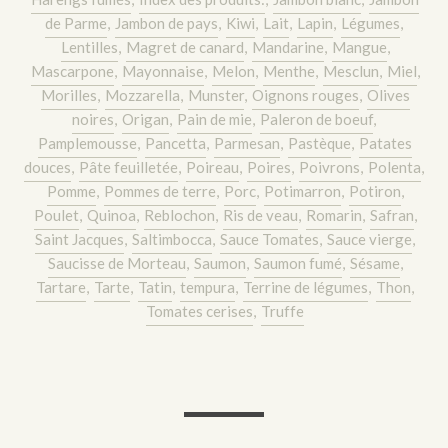
de Parme
,
Jambon de pays
,
Kiwi
,
Lait
,
Lapin
,
Légumes
,
Lentilles
,
Magret de canard
,
Mandarine
,
Mangue
,
Mascarpone
,
Mayonnaise
,
Melon
,
Menthe
,
Mesclun
,
Miel
,
Morilles
,
Mozzarella
,
Munster
,
Oignons rouges
,
Olives
noires
,
Origan
,
Pain de mie
,
Paleron de boeuf
,
Pamplemousse
,
Pancetta
,
Parmesan
,
Pastèque
,
Patates
douces
,
Pâte feuilletée
,
Poireau
,
Poires
,
Poivrons
,
Polenta
,
Pomme
,
Pommes de terre
,
Porc
,
Potimarron
,
Potiron
,
Poulet
,
Quinoa
,
Reblochon
,
Ris de veau
,
Romarin
,
Safran
,
Saint Jacques
,
Saltimbocca
,
Sauce Tomates
,
Sauce vierge
,
Saucisse de Morteau
,
Saumon
,
Saumon fumé
,
Sésame
,
Tartare
,
Tarte
,
Tatin
,
tempura
,
Terrine de légumes
,
Thon
,
Tomates cerises
,
Truffe