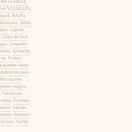
TARTE SALEE
,
 et VOLAILLES
,
anard
,
Alfalfa
,
Betterave
,
Blinis
,
rebis
,
Câpres
,
,
Chips de lard
,
ppa
,
Coquelet
,
dives
,
Epinards
,
ras
,
Fraise
,
e pomme verte
,
Jambon de pays
,
Mascarpone
,
gnons rouges
,
,
Parmesan
,
omme
,
Pommes
marin
,
Safran
,
aumon
,
Saumon
cerises
,
Truffe