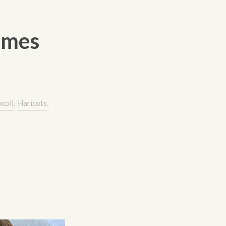
umes
coli
,
Haricots
,