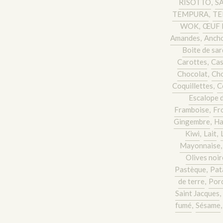
RISOTTO
,
S
TEMPURA
,
TE
WOK
,
ŒUF 
Amandes
,
Ancho
Boite de sar
Carottes
,
Cas
Chocolat
,
Cho
Coquillettes
,
C
Escalope 
Framboise
,
Fr
Gingembre
,
Ha
Kiwi
,
Lait
,
Mayonnaise
Olives noir
Pastèque
,
Pat
de terre
,
Por
Saint Jacques
,
fumé
,
Sésame