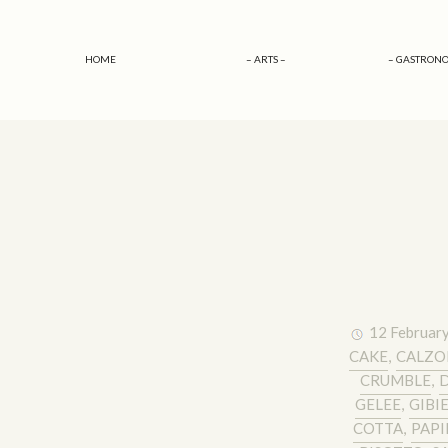
HOME
– ARTS –
– GASTRONO
12 Februar
CAKE
,
CALZO
CRUMBLE
,
D
GELEE
,
GIBI
COTTA
,
PAPI