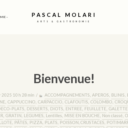
PASCAL MOLARI
MIE –
ARTS & GASTRONOMIE
Bienvenue!
y 2025 10 h 28 min /
ACCOMPAGNEMENTS
,
APEROS
,
BLINIS
,
NE
,
CAPPUCCINO
,
CARPACCIO
,
CLAFOUTIS
,
COLOMBO
,
CROQ
ECO-PLATS
,
DESSERTS
,
DIOTS
,
ENTREE
,
FEUILLETE
,
GALETTE
ER
,
GRATIN
,
LEGUMES
,
Lentilles
,
MISE EN BOUCHE
,
Non classé
,
O
LLOTE
,
PÂTES
,
PIZZA
,
PLATS
,
POISSON, CRUSTACES
,
POTIMAR