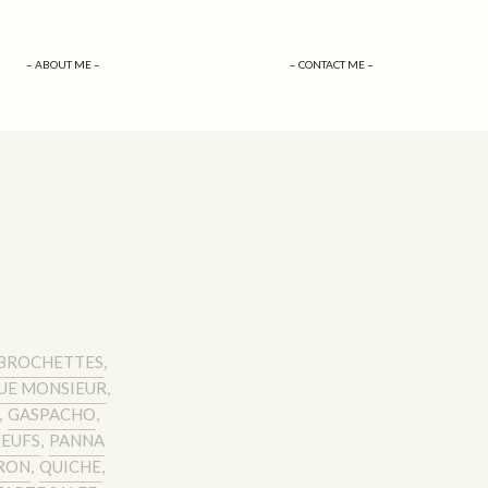
– ABOUT ME –
– CONTACT ME –
BROCHETTES
,
UE MONSIEUR
,
,
GASPACHO
,
EUFS
,
PANNA
RON
,
QUICHE
,