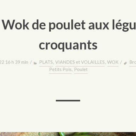
 Wok de poulet aux lég
croquants
22 16 h 39 min /
PLATS
,
VIANDES et VOLAILLES
,
WOK
/
Bro
Petits Pois
,
Poulet