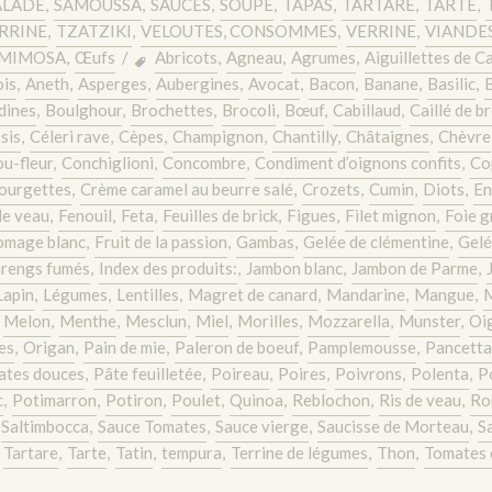
ALADE
,
SAMOUSSA
,
SAUCES
,
SOUPE
,
TAPAS
,
TARTARE
,
TARTE
,
RRINE
,
TZATZIKI
,
VELOUTES, CONSOMMES
,
VERRINE
,
VIANDES
MIMOSA
,
Œufs
/
Abricots
,
Agneau
,
Agrumes
,
Aiguillettes de C
is
,
Aneth
,
Asperges
,
Aubergines
,
Avocat
,
Bacon
,
Banane
,
Basilic
,
dines
,
Boulghour
,
Brochettes
,
Brocoli
,
Bœuf
,
Cabillaud
,
Caillé de b
sis
,
Céleri rave
,
Cèpes
,
Champignon
,
Chantilly
,
Châtaignes
,
Chèvre
u-fleur
,
Conchiglioni
,
Concombre
,
Condiment d’oignons confits
,
Co
ourgettes
,
Crème caramel au beurre salé
,
Crozets
,
Cumin
,
Diots
,
En
de veau
,
Fenouil
,
Feta
,
Feuilles de brick
,
Figues
,
Filet mignon
,
Foie g
omage blanc
,
Fruit de la passion
,
Gambas
,
Gelée de clémentine
,
Gelé
rengs fumés
,
Index des produits:
,
Jambon blanc
,
Jambon de Parme
,
Lapin
,
Légumes
,
Lentilles
,
Magret de canard
,
Mandarine
,
Mangue
,
,
Melon
,
Menthe
,
Mesclun
,
Miel
,
Morilles
,
Mozzarella
,
Munster
,
Oi
es
,
Origan
,
Pain de mie
,
Paleron de boeuf
,
Pamplemousse
,
Pancetta
ates douces
,
Pâte feuilletée
,
Poireau
,
Poires
,
Poivrons
,
Polenta
,
P
c
,
Potimarron
,
Potiron
,
Poulet
,
Quinoa
,
Reblochon
,
Ris de veau
,
Ro
Saltimbocca
,
Sauce Tomates
,
Sauce vierge
,
Saucisse de Morteau
,
S
,
Tartare
,
Tarte
,
Tatin
,
tempura
,
Terrine de légumes
,
Thon
,
Tomates 