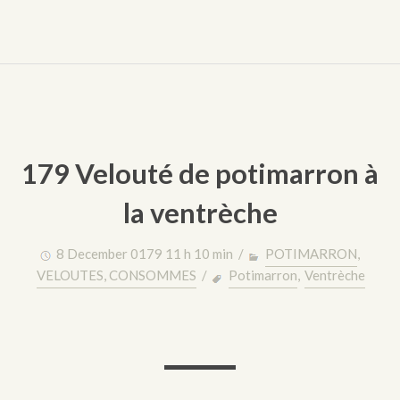
179 Velouté de potimarron à
la ventrèche
8 December 0179 11 h 10 min /
POTIMARRON
,
VELOUTES, CONSOMMES
/
Potimarron
,
Ventrèche