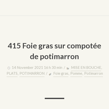
415 Foie gras sur compotée
de potimarron
14 November 2021 16 h 30 min /
MISE EN BOUCHE
,
PLATS
,
POTIMARRON
/
Foie gras
,
Pomme
,
Potimarron