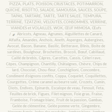
PIZZA
,
PLATS
,
POISSON, CRUSTACES
,
POTIMARRON
,
QUICHE
,
RISOTTO
,
SALADE
,
SAMOUSSA
,
SAUCES
,
SOUPE
,
TAPAS
,
TARTARE
,
TARTE
,
TARTE SALEE
,
TEMPURA
,
TERRINE
,
TZATZIKI
,
VELOUTES, CONSOMMES
,
VERRINE
,
VIANDES et VOLAILLES
,
WOK
,
ŒUF MIMOSA
,
Œufs
/
Abricots
,
Agneau
,
Agrumes
,
Aiguillettes de Canard
,
Alfalfa
,
Amandes
,
Anchois
,
Aneth
,
Asperges
,
Aubergines
,
Avocat
,
Bacon
,
Banane
,
Basilic
,
Betterave
,
Blinis
,
Boite de
sardines
,
Boulghour
,
Brochettes
,
Brocoli
,
Bœuf
,
Cabillaud
,
Caillé de brebis
,
Câpres
,
Carottes
,
Cassis
,
Céleri rave
,
Cèpes
,
Champignon
,
Chantilly
,
Châtaignes
,
Chèvre
,
Chips de
lard
,
Chocolat
,
Chou-fleur
,
Conchiglioni
,
Concombre
,
Condiment d’oignons confits
,
Coppa
,
Coquelet
,
Coquillettes
,
Courgettes
,
Crème caramel au beurre salé
,
Crozets
,
Cumin
,
Diots
,
Endives
,
Epinards
,
Escalope de veau
,
Fenouil
,
Feta
,
Feuilles de brick
,
Figues
,
Filet mignon
,
Foie gras
,
Fraise
,
Framboise
,
Fromage blanc
,
Fruit de la passion
,
Gambas
,
Gelée de clémentine
,
Gelée pomme verte
,
Gingembre
,
Harengs fumés
,
Index des produits:
,
Jambon blanc
,
Jambon