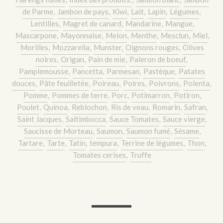
de Parme
,
Jambon de pays
,
Kiwi
,
Lait
,
Lapin
,
Légumes
,
Lentilles
,
Magret de canard
,
Mandarine
,
Mangue
,
Mascarpone
,
Mayonnaise
,
Melon
,
Menthe
,
Mesclun
,
Miel
,
Morilles
,
Mozzarella
,
Munster
,
Oignons rouges
,
Olives
noires
,
Origan
,
Pain de mie
,
Paleron de boeuf
,
Pamplemousse
,
Pancetta
,
Parmesan
,
Pastèque
,
Patates
douces
,
Pâte feuilletée
,
Poireau
,
Poires
,
Poivrons
,
Polenta
,
Pomme
,
Pommes de terre
,
Porc
,
Potimarron
,
Potiron
,
Poulet
,
Quinoa
,
Reblochon
,
Ris de veau
,
Romarin
,
Safran
,
Saint Jacques
,
Saltimbocca
,
Sauce Tomates
,
Sauce vierge
,
Saucisse de Morteau
,
Saumon
,
Saumon fumé
,
Sésame
,
Tartare
,
Tarte
,
Tatin
,
tempura
,
Terrine de légumes
,
Thon
,
Tomates cerises
,
Truffe