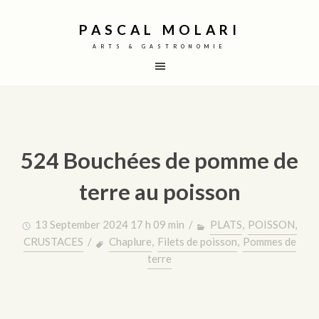
PASCAL MOLARI
ARTS & GASTRONOMIE
524 Bouchées de pomme de
terre au poisson
13 September 2024 17 h 09 min /
PLATS
,
POISSON,
CRUSTACES
/
Chaplure
,
Filets de poisson
,
Pommes de
terre