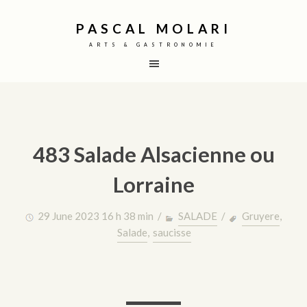
PASCAL MOLARI
ARTS & GASTRONOMIE
483 Salade Alsacienne ou
Lorraine
29 June 2023 16 h 38 min /
SALADE
/
Gruyere
,
Salade
,
saucisse