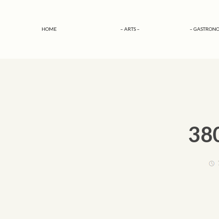
HOME
– ARTS –
– GASTRONO
380