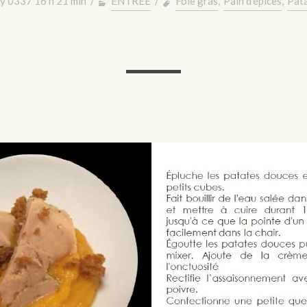
ry 0337 16 h 21 min /
ENTREE
/
Foie gras
,
Pain d'épices
,
Pat