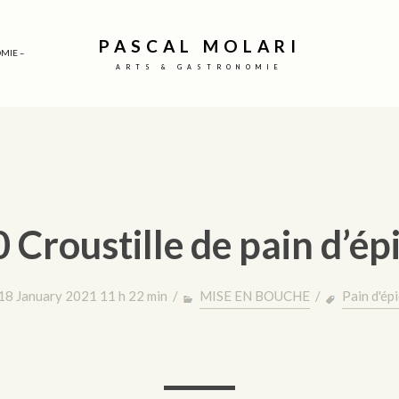
PASCAL MOLARI
MIE –
ARTS & GASTRONOMIE
 Croustille de pain d’ép
18 January 2021 11 h 22 min /
MISE EN BOUCHE
/
Pain d'ép