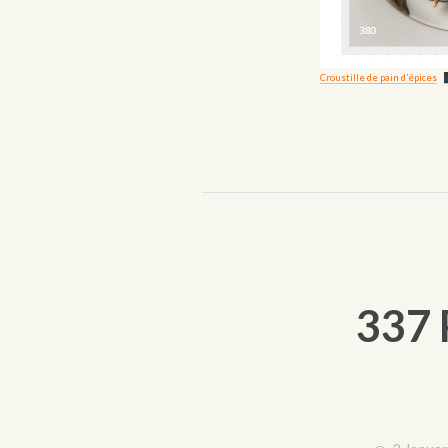
Croustille de pain d’épices
337 