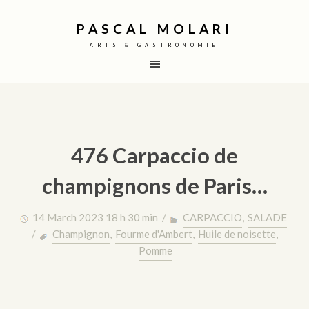
PASCAL MOLARI
ARTS & GASTRONOMIE
476 Carpaccio de
champignons de Paris…
14 March 2023 18 h 30 min /
CARPACCIO
,
SALADE
/
Champignon
,
Fourme d'Ambert
,
Huile de noisette
,
Pomme