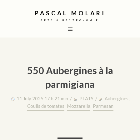
PASCAL MOLARI
ARTS & GASTRONOMIE
550 Aubergines à la
parmigiana
11 July 2025 17 h 21 min /
PLATS
/
Aubergines
,
Coulis de tomates
,
Mozzarella
,
Parmesan