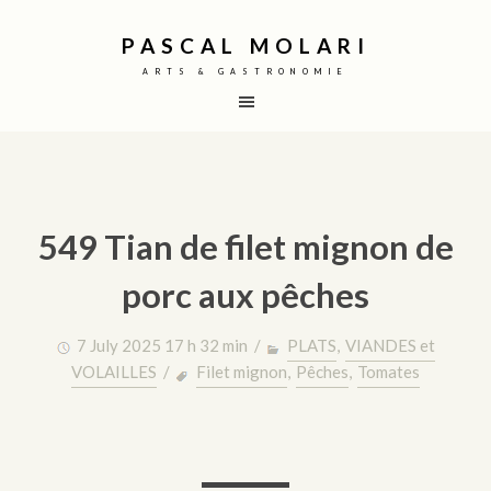
PASCAL MOLARI
ARTS & GASTRONOMIE
549 Tian de filet mignon de
porc aux pêches
7 July 2025 17 h 32 min /
PLATS
,
VIANDES et
VOLAILLES
/
Filet mignon
,
Pêches
,
Tomates