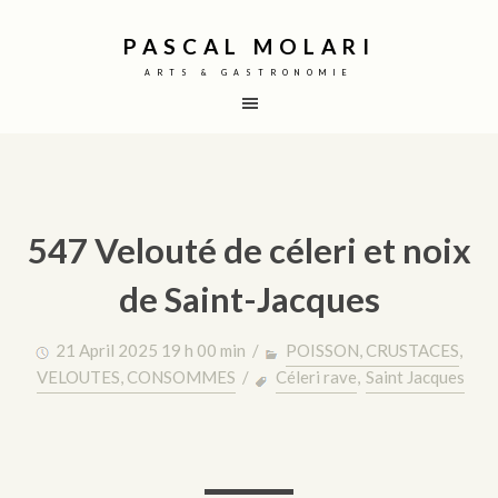
PASCAL MOLARI
ARTS & GASTRONOMIE
547 Velouté de céleri et noix
de Saint-Jacques
21 April 2025 19 h 00 min /
POISSON, CRUSTACES
,
VELOUTES, CONSOMMES
/
Céleri rave
,
Saint Jacques