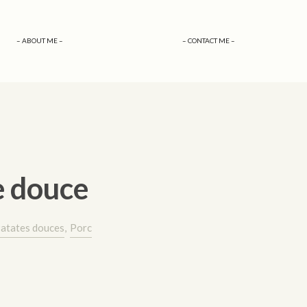
– ABOUT ME –
– CONTACT ME –
e douce
atates douces
,
Porc