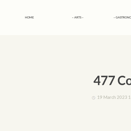
HOME
– ARTS –
– GASTRONO
477 Co
19 March 2023 1