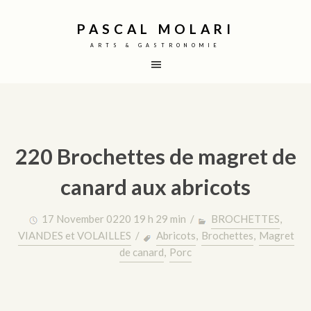
PASCAL MOLARI
ARTS & GASTRONOMIE
220 Brochettes de magret de
canard aux abricots
17 November 0220 19 h 29 min /
BROCHETTES
,
VIANDES et VOLAILLES
/
Abricots
,
Brochettes
,
Magret
de canard
,
Porc