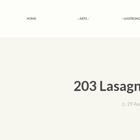
HOME
– ARTS –
– GASTRONO
203 Lasagn
29 Au