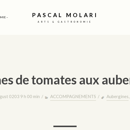
PASCAL MOLARI
MIE –
ARTS & GASTRONOMIE
es de tomates aux aub
gust 0203 9 h 00 min /
ACCOMPAGNEMENTS
/
Aubergines