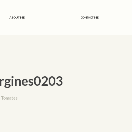
– ABOUT ME –
– CONTACT ME –
ergines0203
,
Tomates