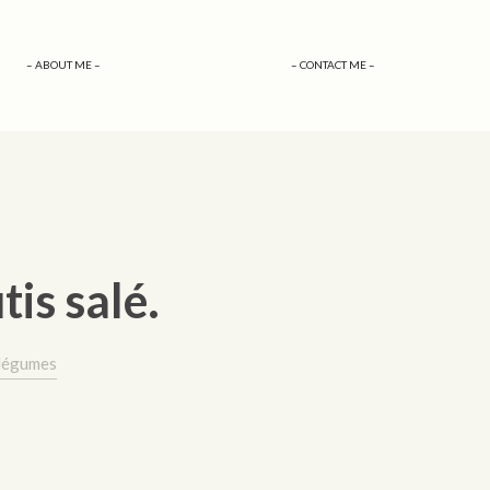
– ABOUT ME –
– CONTACT ME –
is salé.
 légumes