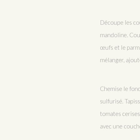
Découpe les cou
mandoline. Coup
œufs et le parm
mélanger, ajoute
Chemise le fond
sulfurisé. Tapi
tomates cerises 
avec une couche