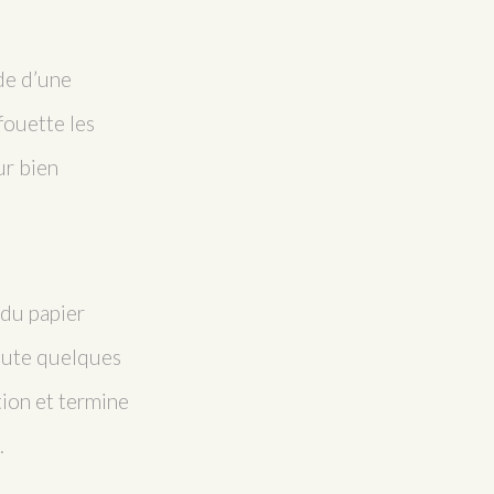
de d’une
fouette les
ur bien
 du papier
joute quelques
tion et termine
.