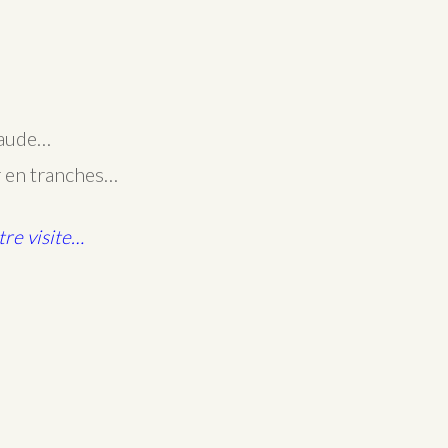
chaude…
ir en tranches…
tre visite…