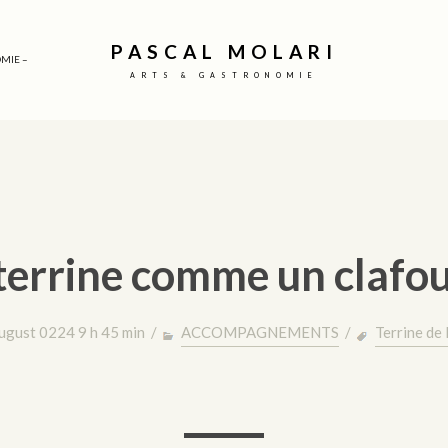
PASCAL MOLARI
MIE –
ARTS & GASTRONOMIE
terrine comme un clafout
ugust 0224 9 h 45 min /
ACCOMPAGNEMENTS
/
Terrine de