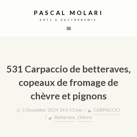
PASCAL MOLARI
ARTS & GASTRONOMIE
531 Carpaccio de betteraves,
copeaux de fromage de
chèvre et pignons
5 December 2024 16 h 51 min /
CARPACCIO
/
Betterave
,
Chèvre