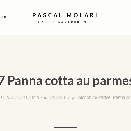
PASCAL MOLARI
MIE –
ARTS & GASTRONOMIE
7 Panna cotta au parme
er 2022 11 h 01 min /
ENTREE
/
Jambon de Parme
,
Panna co