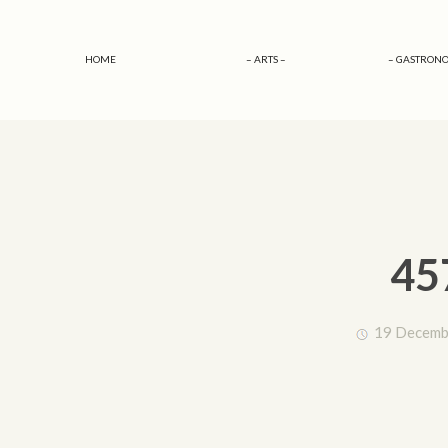
HOME
– ARTS –
– GASTRONO
45
19 Decemb