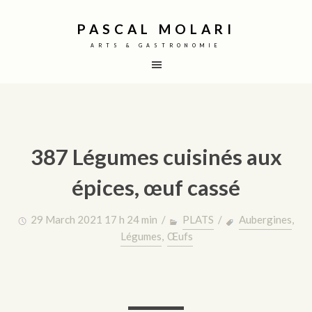
PASCAL MOLARI
ARTS & GASTRONOMIE
387 Légumes cuisinés aux
épices, œuf cassé
29 March 2021 17 h 24 min /
PLATS
/
Aubergines
,
Légumes
,
Œufs