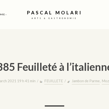
PASCAL MOLARI
MIE –
ARTS & GASTRONOMIE
385 Feuilleté à l’italienn
arch 2021 19 h 41 min /
FEUILLETE
/
Jambon de Parme
,
Mozz