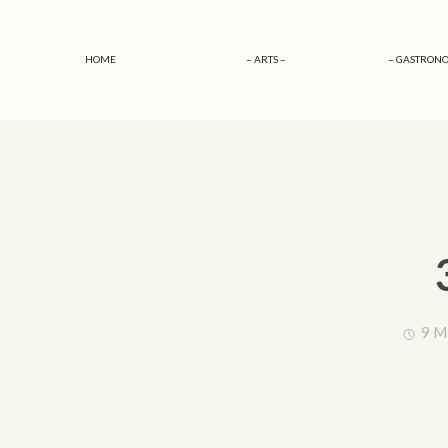
HOME
– ARTS –
– GASTRONO
9 M