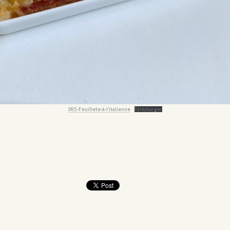
385-Feuillete-à-l’italienne
Télécharger