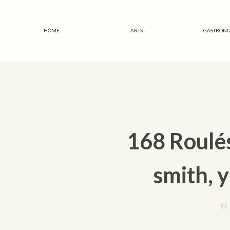
HOME
– ARTS –
– GASTRONO
168 Roulé
smith, y