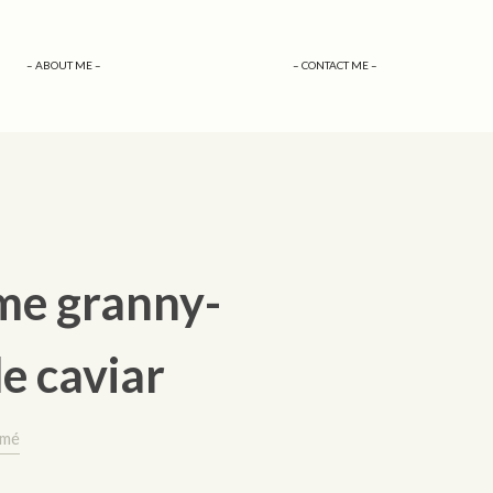
– ABOUT ME –
– CONTACT ME –
me granny-
de caviar
umé