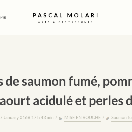
PASCAL MOLARI
MIE –
ARTS & GASTRONOMIE
s de saumon fumé, pom
aourt acidulé et perles 
7 January 0168 17 h 43 min /
MISE EN BOUCHE
/
Saumon f